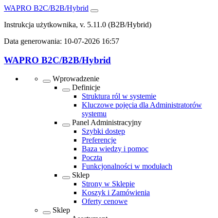
WAPRO B2C/B2B/Hybrid
Instrukcja użytkownika, v. 5.11.0
(B2B/Hybrid)
Data generowania:
10-07-2026 16:57
WAPRO B2C/B2B/Hybrid
Wprowadzenie
Definicje
Struktura ról w systemie
Kluczowe pojęcia dla Administratorów
systemu
Panel Administracyjny
Szybki dostęp
Preferencje
Baza wiedzy i pomoc
Poczta
Funkcjonalności w modułach
Sklep
Strony w Sklepie
Koszyk i Zamówienia
Oferty cenowe
Sklep