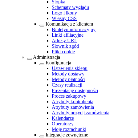
Stopka
Schematy wyglądu
Logo i ikony
Własny CSS
Komunikacja z klientem
Biuletyn informacyjny
Linki afiliacyjne
Adresy URL
Słownik zgód
Pliki cookie
Administracja
Konfiguracja
Ustawienia sklepu
Metody dostawy
Metody płatności
Czasy realizacji
Prezentacje dostępności
Proces zakupowy
Atrybuty kontrahenta
Atrybuty zamówienia
Atrybuty pozycji zamówienia
Kalendarze
Operatorzy
Moje rozrachunki
Integracje zewnętrzne