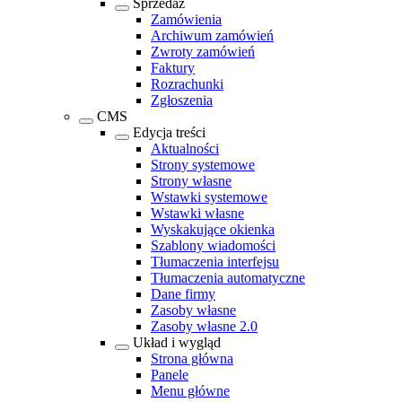
Sprzedaż
Zamówienia
Archiwum zamówień
Zwroty zamówień
Faktury
Rozrachunki
Zgłoszenia
CMS
Edycja treści
Aktualności
Strony systemowe
Strony własne
Wstawki systemowe
Wstawki własne
Wyskakujące okienka
Szablony wiadomości
Tłumaczenia interfejsu
Tłumaczenia automatyczne
Dane firmy
Zasoby własne
Zasoby własne 2.0
Układ i wygląd
Strona główna
Panele
Menu główne