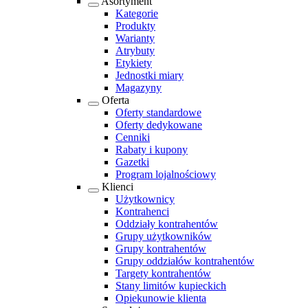
Asortyment
Kategorie
Produkty
Warianty
Atrybuty
Etykiety
Jednostki miary
Magazyny
Oferta
Oferty standardowe
Oferty dedykowane
Cenniki
Rabaty i kupony
Gazetki
Program lojalnościowy
Klienci
Użytkownicy
Kontrahenci
Oddziały kontrahentów
Grupy użytkowników
Grupy kontrahentów
Grupy oddziałów kontrahentów
Targety kontrahentów
Stany limitów kupieckich
Opiekunowie klienta