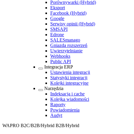
Porównywarki
(Hybrid)
Eksport
Facebook
(Hybrid)
Google
Serwisy opinii
(Hybrid)
SMSAPI
Edrone
SALESmanago
Gniazda rozszerzeń
Uwierzytelnianie
Webhooks
Public API
Integracja ERP
Ustawienia integracji
Statystyki integracji
Kolejki integracyjne
Narzędzia
Indeksacja i cache
Kolejka wiadomości
Raporty
Powiadomienia
Audyt
WAPRO B2C/B2B/Hybrid
B2B/Hybrid