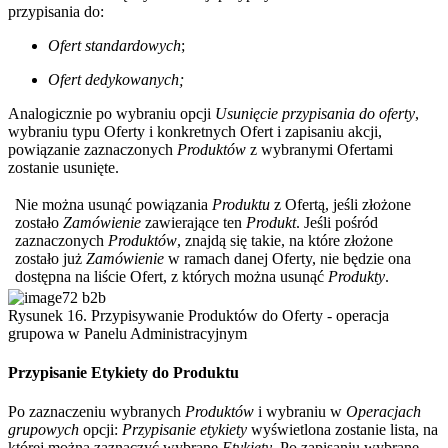
przypisania do:
Ofert standardowych
;
Ofert dedykowanych;
Analogicznie po wybraniu opcji
Usunięcie przypisania do oferty
,
wybraniu typu Oferty i konkretnych Ofert i zapisaniu akcji,
powiązanie zaznaczonych
Produktów
z wybranymi Ofertami
zostanie usunięte.
Nie można usunąć powiązania
Produktu
z Ofertą, jeśli złożone
zostało
Zamówienie
zawierające ten
Produkt
. Jeśli pośród
zaznaczonych
Produktów
, znajdą się takie, na które złożone
zostało już
Zamówienie
w ramach danej Oferty, nie będzie ona
dostępna na liście Ofert, z których można usunąć
Produkty
.
Rysunek 16. Przypisywanie Produktów do Oferty - operacja
grupowa w Panelu Administracyjnym
Przypisanie Etykiety do Produktu
Po zaznaczeniu wybranych
Produktów
i wybraniu w
Operacjach
grupowych
opcji:
Przypisanie etykiety
wyświetlona zostanie lista, na
której można zaznaczyć wybrane
Etykiety
. Po zapisaniu wybrane