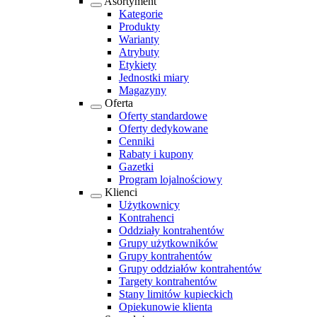
Asortyment
Kategorie
Produkty
Warianty
Atrybuty
Etykiety
Jednostki miary
Magazyny
Oferta
Oferty standardowe
Oferty dedykowane
Cenniki
Rabaty i kupony
Gazetki
Program lojalnościowy
Klienci
Użytkownicy
Kontrahenci
Oddziały kontrahentów
Grupy użytkowników
Grupy kontrahentów
Grupy oddziałów kontrahentów
Targety kontrahentów
Stany limitów kupieckich
Opiekunowie klienta