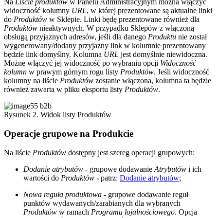
Na
Liście produktów
w Panelu Administracyjnym można włączyć
widoczność kolumny
URL
, w której prezentowane są aktualne linki
do
Produktów
w Sklepie. Linki będę prezentowane również dla
Produktów
nieaktywnych. W przypadku Sklepów z włączoną
obsługą przyjaznych adresów, jeśli dla danego
Produktu
nie został
wygenerowany/dodany przyjazny link w kolumnie prezentowany
będzie link domyślny. Kolumna
URL
jest domyślnie niewidoczna.
Możne włączyć jej widoczność po wybraniu opcji
Widoczność
kolumn
w prawym górnym rogu listy
Produktów
. Jeśli widoczność
kolumny na liście
Produktów
zostanie włączona, kolumna ta będzie
również zawarta w pliku eksportu listy
Produktów
.
Rysunek 2. Widok listy Produktów
Operacje grupowe na Produkcie
Na liście
Produktów
dostępny jest szereg operacji grupowych:
Dodanie atrybutów
- grupowe dodawanie
Atrybutów
i ich
wartości do
Produktów
- patrz:
Dodanie atrybutów
;
Nowa reguła produktowa
- grupowe dodawanie reguł
punktów wydawanych/zarabianych dla wybranych
Produktów
w ramach
Programu lojalnościowego
. Opcja