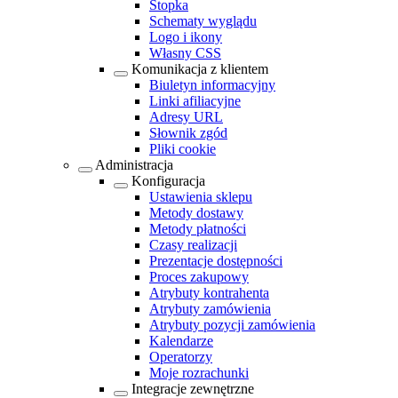
Stopka
Schematy wyglądu
Logo i ikony
Własny CSS
Komunikacja z klientem
Biuletyn informacyjny
Linki afiliacyjne
Adresy URL
Słownik zgód
Pliki cookie
Administracja
Konfiguracja
Ustawienia sklepu
Metody dostawy
Metody płatności
Czasy realizacji
Prezentacje dostępności
Proces zakupowy
Atrybuty kontrahenta
Atrybuty zamówienia
Atrybuty pozycji zamówienia
Kalendarze
Operatorzy
Moje rozrachunki
Integracje zewnętrzne