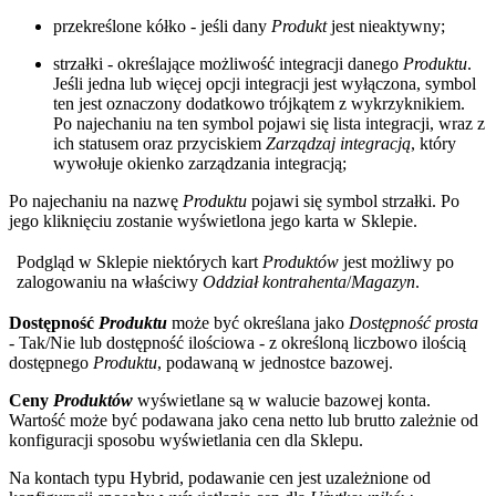
przekreślone kółko - jeśli dany
Produkt
jest nieaktywny;
strzałki - określające możliwość integracji danego
Produktu
.
Jeśli jedna lub więcej opcji integracji jest wyłączona, symbol
ten jest oznaczony dodatkowo trójkątem z wykrzyknikiem.
Po najechaniu na ten symbol pojawi się lista integracji, wraz z
ich statusem oraz przyciskiem
Zarządzaj integracją
, który
wywołuje okienko zarządzania integracją;
Po najechaniu na nazwę
Produktu
pojawi się symbol strzałki. Po
jego kliknięciu zostanie wyświetlona jego karta w Sklepie.
Podgląd w Sklepie niektórych kart
Produktów
jest możliwy po
zalogowaniu na właściwy
Oddział kontrahenta
/
Magazyn
.
Dostępność
Produktu
może być określana jako
Dostępność prosta
- Tak/Nie lub dostępność ilościowa - z określoną liczbowo ilością
dostępnego
Produktu
, podawaną w jednostce bazowej.
Ceny
Produktów
wyświetlane są w walucie bazowej konta.
Wartość może być podawana jako cena netto lub brutto zależnie od
konfiguracji sposobu wyświetlania cen dla Sklepu.
Na kontach typu Hybrid, podawanie cen jest uzależnione od