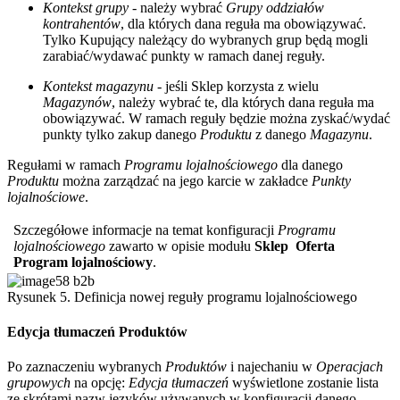
Kontekst grupy
- należy wybrać
Grupy oddziałów
kontrahentów
, dla których dana reguła ma obowiązywać.
Tylko Kupujący należący do wybranych grup będą mogli
zarabiać/wydawać punkty w ramach danej reguły.
Kontekst magazynu
- jeśli Sklep korzysta z wielu
Magazynów
, należy wybrać te, dla których dana reguła ma
obowiązywać. W ramach reguły będzie można zyskać/wydać
punkty tylko zakup danego
Produktu
z danego
Magazynu
.
Regułami w ramach
Programu lojalnościowego
dla danego
Produktu
można zarządzać na jego karcie w zakładce
Punkty
lojalnościowe
.
Szczegółowe informacje na temat konfiguracji
Programu
lojalnościowego
zawarto w opisie modułu
Sklep
Oferta
Program lojalnościowy
.
Rysunek 5. Definicja nowej reguły programu lojalnościowego
Edycja tłumaczeń Produktów
Po zaznaczeniu wybranych
Produktów
i najechaniu w
Operacjach
grupowych
na opcję:
Edycja tłumaczeń
wyświetlone zostanie lista
ze skrótami nazw języków używanych w konfiguracji danego