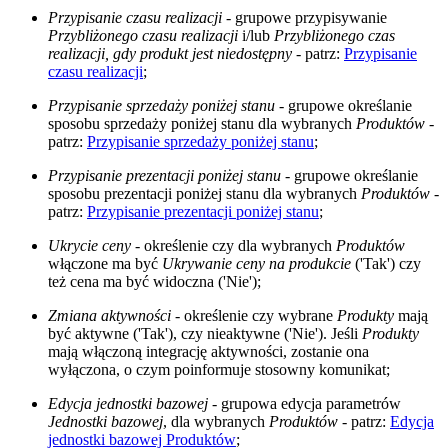
Przypisanie czasu realizacji
- grupowe przypisywanie
Przybliżonego czasu realizacji
i/lub
Przybliżonego czas
realizacji, gdy produkt jest niedostępny
- patrz:
Przypisanie
czasu realizacji
;
Przypisanie sprzedaży poniżej stanu
- grupowe określanie
sposobu sprzedaży poniżej stanu dla wybranych
Produktów
-
patrz:
Przypisanie sprzedaży poniżej stanu
;
Przypisanie prezentacji poniżej stanu
- grupowe określanie
sposobu prezentacji poniżej stanu dla wybranych
Produktów
-
patrz:
Przypisanie prezentacji poniżej stanu
;
Ukrycie ceny
- określenie czy dla wybranych
Produktów
włączone ma być
Ukrywanie ceny na produkcie
('Tak') czy
też cena ma być widoczna ('Nie');
Zmiana aktywności
- określenie czy wybrane
Produkty
mają
być aktywne ('Tak'), czy nieaktywne ('Nie'). Jeśli
Produkty
mają włączoną integrację aktywności, zostanie ona
wyłączona, o czym poinformuje stosowny komunikat;
Edycja jednostki bazowej
- grupowa edycja parametrów
Jednostki bazowej
, dla wybranych
Produktów
- patrz:
Edycja
jednostki bazowej Produktów
;