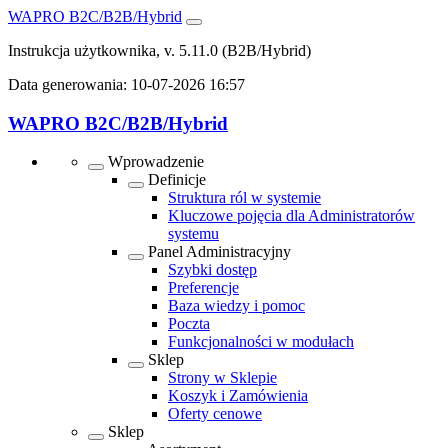
WAPRO B2C/B2B/Hybrid
Instrukcja użytkownika, v. 5.11.0
(B2B/Hybrid)
Data generowania:
10-07-2026 16:57
WAPRO B2C/B2B/Hybrid
Wprowadzenie
Definicje
Struktura ról w systemie
Kluczowe pojęcia dla Administratorów
systemu
Panel Administracyjny
Szybki dostęp
Preferencje
Baza wiedzy i pomoc
Poczta
Funkcjonalności w modułach
Sklep
Strony w Sklepie
Koszyk i Zamówienia
Oferty cenowe
Sklep