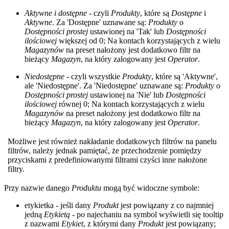
Aktywne i dostępne
- czyli
Produkty
, które są
Dostępne
i
Aktywne
. Za 'Dostępne' uznawane są:
Produkty
o
Dostępności prostej
ustawionej na 'Tak' lub
Dostępności
ilościowej
większej od 0; Na kontach korzystających z wielu
Magazynów
na preset nałożony jest dodatkowo filtr na
bieżący
Magazyn
, na który zalogowany jest
Operator
.
Niedostępne
- czyli wszystkie
Produkty
, które są 'Aktywne',
ale 'Niedostępne'. Za 'Niedostępne' uznawane są:
Produkty
o
Dostępności prostej
ustawionej na 'Nie' lub
Dostępności
ilościowej
równej 0; Na kontach korzystających z wielu
Magazynów
na preset nałożony jest dodatkowo filtr na
bieżący
Magazyn
, na który zalogowany jest
Operator
.
Możliwe jest również nakładanie dodatkowych filtrów na panelu
filtrów, należy jednak pamiętać, że przechodzenie pomiędzy
przyciskami z predefiniowanymi filtrami czyści inne nałożone
filtry.
Przy nazwie danego
Produktu
mogą być widoczne symbole:
etykietka - jeśli dany
Produkt
jest powiązany z co najmniej
jedną
Etykietą
- po najechaniu na symbol wyświetli się tooltip
z nazwami
Etykiet
, z którymi dany
Produkt
jest powiązany;