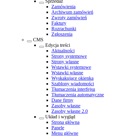
Sprzedaż
Zamówienia
Archiwum zamówień
Zwroty zamówień
Faktury
Rozrachunki
Zgłoszenia
CMS
Edycja treści
Aktualności
Strony systemowe
Strony własne
Wstawki systemowe
Wstawki własne
Wyskakujące okienka
Szablony wiadomości
Tłumaczenia interfejsu
Tłumaczenia automatyczne
Dane firmy
Zasoby własne
Zasoby własne 2.0
Układ i wygląd
Strona główna
Panele
Menu główne