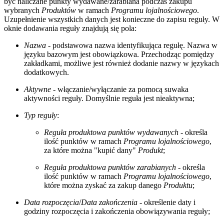
być naliczane punkty wydawane/zarabiana podczas zakupu
wybranych
Produktów
w ramach
Programu lojalnościowego
.
Uzupełnienie wszystkich danych jest konieczne do zapisu reguły. W
oknie dodawania reguły znajdują się pola:
Nazwa
- podstawowa nazwa identyfikująca regułę. Nazwa w
języku bazowym jest obowiązkowa. Przechodząc pomiędzy
zakładkami, możliwe jest również dodanie nazwy w językach
dodatkowych.
Aktywne
- włączanie/wyłączanie za pomocą suwaka
aktywności reguły. Domyślnie reguła jest nieaktywna;
Typ reguły
:
Reguła produktowa punktów wydawanych
- określa
ilość punktów w ramach
Programu lojalnościowego
,
za które można "kupić dany"
Produkt
;
Reguła produktowa punktów zarabianych
- określa
ilość punktów w ramach
Programu lojalnościowego
,
które można zyskać za zakup danego
Produktu
;
Data rozpoczęcia
/
Data zakończenia
- określenie daty i
godziny rozpoczęcia i zakończenia obowiązywania reguły;