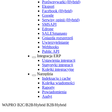
Porównywarki
(Hybrid)
Eksport
Facebook
(Hybrid)
Google
Serwisy opinii
(Hybrid)
SMSAPI
Edrone
SALESmanago
Gniazda rozszerzeń
Uwierzytelnianie
Webhooks
Public API
Integracja ERP
Ustawienia integracji
Statystyki integracji
Kolejki integracyjne
Narzędzia
Indeksacja i cache
Kolejka wiadomości
Raporty
Powiadomienia
Audyt
WAPRO B2C/B2B/Hybrid
B2B/Hybrid