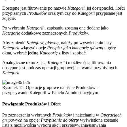
Dostępne jest filtrowanie po nazwie
Kategorii
, jej dostępności, ilości
przypisanych
Produktów
oraz tym czy do
Kategorii
przypisane jest
zdjęcie.
Po wybraniu
Kategorii
i zapisaniu zostaną one dodane jako
Kategorie
dodatkowe zaznaczonych
Produktów
.
Aby zmienić
Kategorię główną
, należy po wyświetleniu listy
Kategorii
włączyć opcję
Przypisz jako kategorię główną
u góry
okna, wybrać
jedną
Kategorię
z listy i zapisać.
Analogiczne okno z listą
Kategorii
i możliwością filtrowania
dostępne jest podczas operacji grupowej usuwania przypisanych
Kategorii
.
Rysunek 15. Operacje grupowe na liście Produktów -
przypisywanie Kategorii w Panelu Administracyjnym
Powiązanie Produktów i Ofert
Po zaznaczeniu wybranych
Produktów
i najechaniu w
Operacjach
grupowych
na opcję:
Przypisanie do oferty
wyświetlone zostanie
lista z możliwością wyboru akcji przypisywania/usuwania