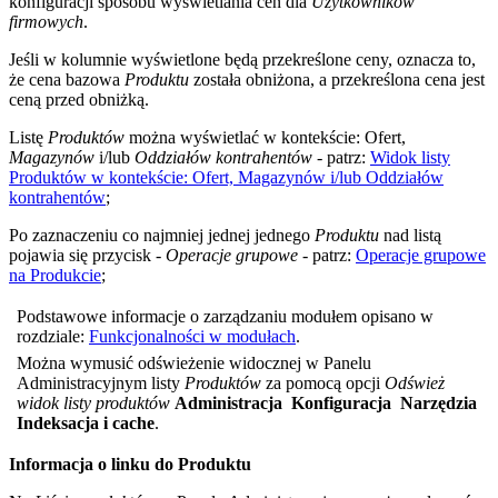
konfiguracji sposobu wyświetlania cen dla
Użytkowników
firmowych
.
Jeśli w kolumnie wyświetlone będą przekreślone ceny, oznacza to,
że cena bazowa
Produktu
została obniżona, a przekreślona cena jest
ceną przed obniżką.
Listę
Produktów
można wyświetlać w kontekście: Ofert,
Magazynów
i/lub
Oddziałów kontrahentów
- patrz:
Widok listy
Produktów w kontekście: Ofert, Magazynów i/lub Oddziałów
kontrahentów
;
Po zaznaczeniu co najmniej jednej jednego
Produktu
nad listą
pojawia się przycisk -
Operacje grupowe
- patrz:
Operacje grupowe
na Produkcie
;
Podstawowe informacje o zarządzaniu modułem opisano w
rozdziale:
Funkcjonalności w modułach
.
Można wymusić odświeżenie widocznej w Panelu
Administracyjnym listy
Produktów
za pomocą opcji
Odśwież
widok listy produktów
Administracja
Konfiguracja
Narzędzia
Indeksacja i cache
.
Informacja o linku do Produktu