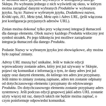
Sklepu. Po wybraniu jednego z nich wyświetli się okno, w którym
można zarządzać danymi wybranych
Produktów
w wybranym
języku. Są to:
Nazwa w wybranym języku
,
Dodatkowa nazwa
,
Krótki opis
,
H1
,
Meta tytuł
,
Meta opis
i
Adres URL
, (jeśli włączona
jest konfiguracja przyjaznych adresów URL).
Zmian można dokonać tylko przy wyłączonej integracji tłumaczeń
dla danego elementu. Obok nazwy każdego
Produktu
widoczny jest
symbol strzałek. Po jego kliknięciu jest możliwe zarządzanie
integracja tłumaczeń dla danego
Produktu
.
Podanie
Nazwy
w wybranym języku jest obowiązkowe, aby można
było zapisać zmiany.
Adresy URL
muszą być unikalne. Jeśli w trakcie edycji
wprowadzony zostanie adres, który jest już używany w Sklepie,
pojawi się komunikat z informacją o tym, że dany adres jest już
zajęty oraz danymi elementu, do którego ten adres jest przypisany.
Jeśli mimo to zmiany zostaną zapisane, adres ten zostanie odpisany
od dotychczasowego elementu i przypisany do edytowanego
Produktu
. Do dotychczasowego elementu zostanie przypisany adres
systemowy. Jeśli podczas edycji grupowej jakiś adres URL zostanie
użyty więcej niż raz, danych takich nie będzie można zapisać, o
czym poinformuje odpowiedni komunikat.