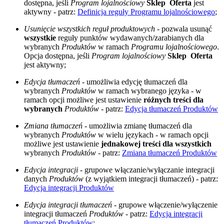
dostępna, jeśli
Program lojalnościowy
Sklep
Oferta
jest
aktywny - patrz:
Definicja reguły Programu lojalnościowego
;
Usunięcie wszystkich reguł produktowych
- pozwala usunąć
wszystkie
reguły punktów wydawanych/zarabianych dla
wybranych
Produktów
w ramach
Programu lojalnościowego
.
Opcja dostępna, jeśli
Program lojalnościowy
Sklep
Oferta
jest aktywny;
Edycja tłumaczeń
- umożliwia edycję tłumaczeń dla
wybranych
Produktów
w ramach wybranego języka - w
ramach opcji możliwe jest ustawienie
różnych treści dla
wybranych
Produktów
- patrz:
Edycja tłumaczeń Produktów
Zmiana tłumaczeń
- umożliwia zmianę tłumaczeń dla
wybranych
Produktów
w wielu językach - w ramach opcji
możliwe jest ustawienie
jednakowej treści dla wszystkich
wybranych
Produktów
- patrz:
Zmiana tłumaczeń Produktów
Edycja integracji
- grupowe włączanie/wyłączanie integracji
danych
Produktów
(z wyjątkiem integracji tłumaczeń) - patrz:
Edycja integracji Produktów
Edycja integracji tłumaczeń
- grupowe włączenie/wyłączenie
integracji tłumaczeń
Produktów
- patrz:
Edycja integracji
tłumaczeń Produktów
;