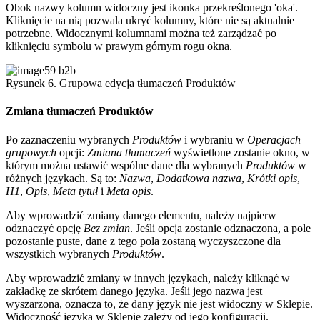
Obok nazwy kolumn widoczny jest ikonka przekreślonego 'oka'.
Kliknięcie na nią pozwala ukryć kolumny, które nie są aktualnie
potrzebne. Widocznymi kolumnami można też zarządzać po
kliknięciu symbolu w prawym górnym rogu okna.
Rysunek 6. Grupowa edycja tłumaczeń Produktów
Zmiana tłumaczeń Produktów
Po zaznaczeniu wybranych
Produktów
i wybraniu w
Operacjach
grupowych
opcji:
Zmiana tłumaczeń
wyświetlone zostanie okno, w
którym można ustawić wspólne dane dla wybranych
Produktów
w
różnych językach. Są to:
Nazwa
,
Dodatkowa nazwa
,
Krótki opis
,
H1
,
Opis
,
Meta tytuł
i
Meta opis
.
Aby wprowadzić zmiany danego elementu, należy najpierw
odznaczyć opcję
Bez zmian
. Jeśli opcja zostanie odznaczona, a pole
pozostanie puste, dane z tego pola zostaną wyczyszczone dla
wszystkich wybranych
Produktów
.
Aby wprowadzić zmiany w innych językach, należy kliknąć w
zakładkę ze skrótem danego języka. Jeśli jego nazwa jest
wyszarzona, oznacza to, że dany język nie jest widoczny w Sklepie.
Widoczność języka w Sklepie zależy od jego konfiguracji.