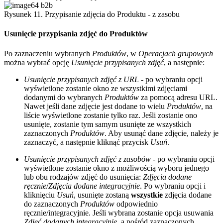
Rysunek 11. Przypisanie zdjęcia do Produktu - z zasobu
Usunięcie przypisania zdjęć do Produktów
Po zaznaczeniu wybranych
Produktów
, w
Operacjach grupowych
można wybrać opcję
Usunięcie przypisanych zdjęć
, a następnie:
Usunięcie przypisanych zdjęć z URL
- po wybraniu opcji
wyświetlone zostanie okno ze wszystkimi zdjęciami
dodanymi do wybranych
Produktów
za pomocą adresu URL.
Nawet jeśli dane zdjęcie jest dodane to wielu
Produktów
, na
liście wyświetlone zostanie tylko raz. Jeśli zostanie ono
usunięte, zostanie tym samym usunięte ze wszystkich
zaznaczonych
Produktów
. Aby usunąć dane zdjęcie, należy je
zaznaczyć, a następnie kliknąć przycisk
Usuń
.
Usunięcie przypisanych zdjęć z zasobów
- po wybraniu opcji
wyświetlone zostanie okno z możliwością wyboru jednego
lub obu rodzajów zdjęć do usunięcia:
Zdjęcia dodane
ręcznie
/
Zdjęcia dodane integracyjnie
. Po wybraniu opcji i
kliknięciu
Usuń
, usunięte zostaną
wszystkie
zdjęcia dodane
do zaznaczonych
Produktów
odpowiednio
ręcznie/integracyjnie. Jeśli wybrana zostanie opcja usuwania
Zdjęć dodanych integracyjnie
, a pośród zaznaczonych