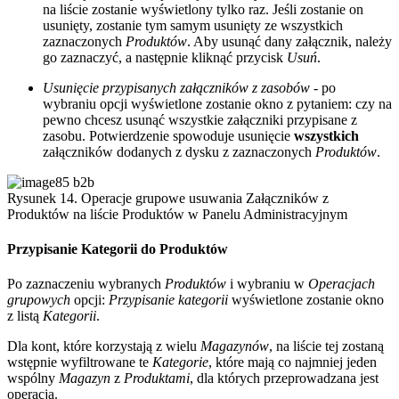
na liście zostanie wyświetlony tylko raz. Jeśli zostanie on
usunięty, zostanie tym samym usunięty ze wszystkich
zaznaczonych
Produktów
. Aby usunąć dany załącznik, należy
go zaznaczyć, a następnie kliknąć przycisk
Usuń
.
Usunięcie przypisanych załączników z zasobów
- po
wybraniu opcji wyświetlone zostanie okno z pytaniem: czy na
pewno chcesz usunąć wszystkie załączniki przypisane z
zasobu. Potwierdzenie spowoduje usunięcie
wszystkich
załączników dodanych z dysku z zaznaczonych
Produktów
.
Rysunek 14. Operacje grupowe usuwania Załączników z
Produktów na liście Produktów w Panelu Administracyjnym
Przypisanie Kategorii do Produktów
Po zaznaczeniu wybranych
Produktów
i wybraniu w
Operacjach
grupowych
opcji:
Przypisanie kategorii
wyświetlone zostanie okno
z listą
Kategorii
.
Dla kont, które korzystają z wielu
Magazynów
, na liście tej zostaną
wstępnie wyfiltrowane te
Kategorie
, które mają co najmniej jeden
wspólny
Magazyn
z
Produktami
, dla których przeprowadzana jest
operacja.