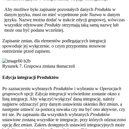
Aby możliwe było zapisanie pozostałych danych
Produktu
w
danym języku, musi on mieć wypełnione pole
Nazwa
w danym
języku. Nazwę można dodać w trakcie edycji grupowej, wówczas
wszystkie edytowane
Produkty
otrzymają taką samą nazwę lub
może ona być podana wcześniej.
Zapisanie zmian, dla elementów podlegających integracji
spowoduje jej wyłączenie, o czym przypomina stosowne
ostrzeżenie przed zapisem.
Rysunek 7. Grupowa zmiana tłumaczeń
Edycja integracji Produktów
Po zaznaczeniu wybranych
Produktów
i wybraniu w
Operacjach
grupowych
opcji:
Edycja integracji
wyświetlone zostanie okno z
listą integracji. Aby włączyć/wyłączyć daną integrację, należy
najpierw odznaczyć przy danym ustawieniu okienko
Bez zmian
, a
następnie ustawić za pomocą suwaka czy ma być ono aktywne, czy
też nie. Po zapisaniu dla wszystkich wybranych
Produktów
ustawione zostaną wszystkie te integracje, przy których odznaczono
opcję
Bez zmian
. Zakres dostępnych ustawień integracyjnych może