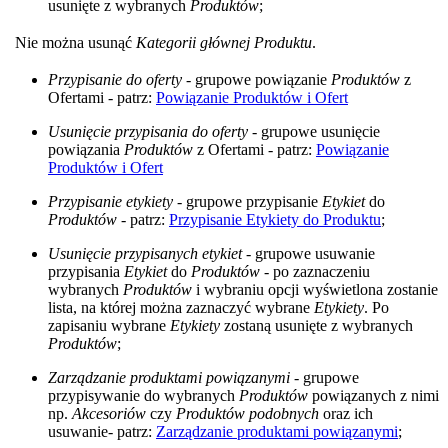
usunięte z wybranych
Produktów
;
Nie można usunąć
Kategorii głównej
Produktu
.
Przypisanie do oferty
- grupowe powiązanie
Produktów
z
Ofertami - patrz:
Powiązanie Produktów i Ofert
Usunięcie przypisania do oferty
- grupowe usunięcie
powiązania
Produktów
z Ofertami - patrz:
Powiązanie
Produktów i Ofert
Przypisanie etykiety
- grupowe przypisanie
Etykiet
do
Produktów
- patrz:
Przypisanie Etykiety do Produktu
;
Usunięcie przypisanych etykiet
- grupowe usuwanie
przypisania
Etykiet
do
Produktów
- po zaznaczeniu
wybranych
Produktów
i wybraniu opcji wyświetlona zostanie
lista, na której można zaznaczyć wybrane
Etykiety
. Po
zapisaniu wybrane
Etykiety
zostaną usunięte z wybranych
Produktów
;
Zarządzanie produktami powiązanymi
- grupowe
przypisywanie do wybranych
Produktów
powiązanych z nimi
np.
Akcesoriów
czy
Produktów podobnych
oraz ich
usuwanie- patrz:
Zarządzanie produktami powiązanymi
;