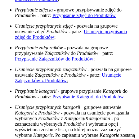
Przypisanie zdjęcia
- grupowe przypisywanie zdjęć do
Produktów
- patrz:
Przypisanie zdjęć do Produktów
Usunięcie przypisanych zdjęć
- pozwala na grupowe
usuwanie zdjęć
Produktów
- patrz:
Usunięcie przypisania
zdjęć do Produktów
;
Przypisanie załączników
- pozwala na grupowe
przypisywanie
Załączników
do
Produktów
- patrz:
Przypisanie Załączników do Produktów
;
Usuniecie przypisanych załączników
- pozwala na grupowe
usuwanie
Załączników
z
Produktów
- patrz:
Usunięcie
Załączników z Produktów
;
Przypisanie kategorii
- grupowe przypisanie
Kategorii
do
Produktów
- patrz:
Przypisanie Kategorii do Produktów
Usunięcie przypisanych kategorii
- grupowe usuwanie
Kategorii
z
Produktów
- pozwala na usunięcie powiązania
wybranych
Produktów
z
Kategorią
/
Kategoriami
- po
zaznaczeniu wybranych
Produktów
i wybraniu opcji
wyświetlona zostanie lista, na której można zaznaczyć
wybrane
Kategorie
. Po zapisaniu wybrane
Kategorie
zostaną