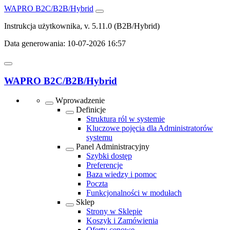
WAPRO B2C/B2B/Hybrid
Instrukcja użytkownika, v. 5.11.0
(B2B/Hybrid)
Data generowania:
10-07-2026 16:57
WAPRO B2C/B2B/Hybrid
Wprowadzenie
Definicje
Struktura ról w systemie
Kluczowe pojęcia dla Administratorów
systemu
Panel Administracyjny
Szybki dostęp
Preferencje
Baza wiedzy i pomoc
Poczta
Funkcjonalności w modułach
Sklep
Strony w Sklepie
Koszyk i Zamówienia
Oferty cenowe