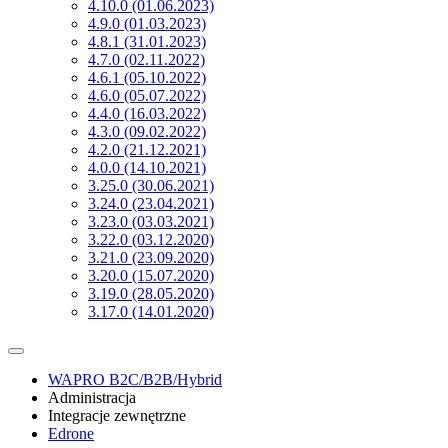
4.10.0 (01.06.2023)
4.9.0 (01.03.2023)
4.8.1 (31.01.2023)
4.7.0 (02.11.2022)
4.6.1 (05.10.2022)
4.6.0 (05.07.2022)
4.4.0 (16.03.2022)
4.3.0 (09.02.2022)
4.2.0 (21.12.2021)
4.0.0 (14.10.2021)
3.25.0 (30.06.2021)
3.24.0 (23.04.2021)
3.23.0 (03.03.2021)
3.22.0 (03.12.2020)
3.21.0 (23.09.2020)
3.20.0 (15.07.2020)
3.19.0 (28.05.2020)
3.17.0 (14.01.2020)
WAPRO B2C/B2B/Hybrid
Administracja
Integracje zewnętrzne
Edrone