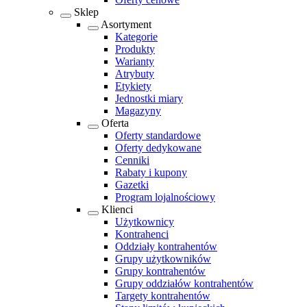
Sklep
Asortyment
Kategorie
Produkty
Warianty
Atrybuty
Etykiety
Jednostki miary
Magazyny
Oferta
Oferty standardowe
Oferty dedykowane
Cenniki
Rabaty i kupony
Gazetki
Program lojalnościowy
Klienci
Użytkownicy
Kontrahenci
Oddziały kontrahentów
Grupy użytkowników
Grupy kontrahentów
Grupy oddziałów kontrahentów
Targety kontrahentów