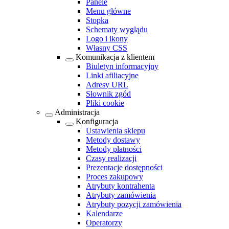
Panele
Menu główne
Stopka
Schematy wyglądu
Logo i ikony
Własny CSS
Komunikacja z klientem
Biuletyn informacyjny
Linki afiliacyjne
Adresy URL
Słownik zgód
Pliki cookie
Administracja
Konfiguracja
Ustawienia sklepu
Metody dostawy
Metody płatności
Czasy realizacji
Prezentacje dostępności
Proces zakupowy
Atrybuty kontrahenta
Atrybuty zamówienia
Atrybuty pozycji zamówienia
Kalendarze
Operatorzy