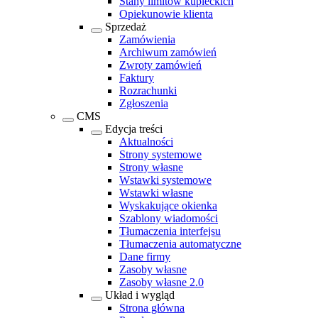
Stany limitów kupieckich
Opiekunowie klienta
Sprzedaż
Zamówienia
Archiwum zamówień
Zwroty zamówień
Faktury
Rozrachunki
Zgłoszenia
CMS
Edycja treści
Aktualności
Strony systemowe
Strony własne
Wstawki systemowe
Wstawki własne
Wyskakujące okienka
Szablony wiadomości
Tłumaczenia interfejsu
Tłumaczenia automatyczne
Dane firmy
Zasoby własne
Zasoby własne 2.0
Układ i wygląd
Strona główna