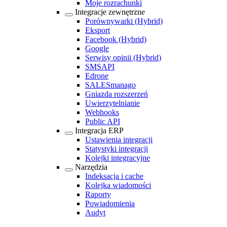
Moje rozrachunki
Integracje zewnętrzne
Porównywarki
(Hybrid)
Eksport
Facebook
(Hybrid)
Google
Serwisy opinii
(Hybrid)
SMSAPI
Edrone
SALESmanago
Gniazda rozszerzeń
Uwierzytelnianie
Webhooks
Public API
Integracja ERP
Ustawienia integracji
Statystyki integracji
Kolejki integracyjne
Narzędzia
Indeksacja i cache
Kolejka wiadomości
Raporty
Powiadomienia
Audyt