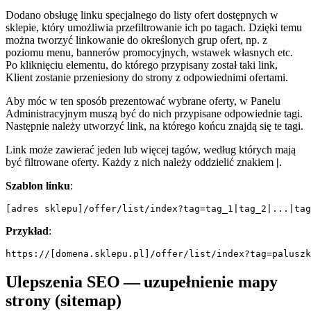
Dodano obsługę linku specjalnego do listy ofert dostępnych w
sklepie, który umożliwia przefiltrowanie ich po tagach. Dzięki temu
można tworzyć linkowanie do określonych grup ofert, np. z
poziomu menu, bannerów promocyjnych, wstawek własnych etc.
Po kliknięciu elementu, do którego przypisany został taki link,
Klient zostanie przeniesiony do strony z odpowiednimi ofertami.
Aby móc w ten sposób prezentować wybrane oferty, w Panelu
Administracyjnym muszą być do nich przypisane odpowiednie tagi.
Następnie należy utworzyć link, na którego końcu znajdą się te tagi.
Link może zawierać jeden lub więcej tagów, według których mają
być filtrowane oferty. Każdy z nich należy oddzielić znakiem
|
.
Szablon linku
:
[adres sklepu]/offer/list/index?tag=tag_1|tag_2|...|tag
Przykład
:
https://[domena.sklepu.pl]/offer/list/index?tag=paluszk
Ulepszenia SEO — uzupełnienie mapy
strony (sitemap)