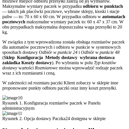
możliwe miejsce odbioru przesyłki zależą od jej wymiarów.
Maksymalne wymiary paczek w przypadku
odbioru w punktach
— takich jak placówki pocztowe, wybrane sklepy, kioski i stacje
paliw — to: 70 x 60 x 60 cm. W przypadku odbioru w
automatach
pocztowych
maksymalne wymiary paczek to: 60 x 47 x 37 cm. W
obu przypadkach maksymalna dopuszczalna waga przesyłki to 20
kg.
W związku z tym wprowadzona została obsługa rozmiarów paczek
dla automatów pocztowych i odbioru w punkcie w systemowych
sposobach dostawy
Odbiór w punkcie 24
i
Odbiór w punkcie 48
(
Sklep
Konfiguracja
Metody dostawy
wybrana dostawa
zakładka Koszty dostawy
). Po wybraniu w polu
Typ kosztów
dostawy
wartości
Rozmiarowe
można wprowadzić rodzaje paczek
wraz z ich rozmiarami i ceną.
W zależności od rozmiaru paczki Klient zobaczy w sklepie inne
proponowane punkty odbioru paczki oraz inny koszt przesyłki.
Rysunek 1. Konfiguracja rozmiarów paczek w Panelu
administracyjnym
Rysunek 2. Opcja dostawy Paczka24 dostępna w sklepie