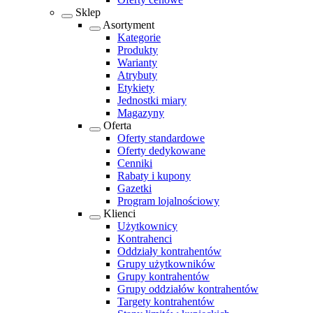
Sklep
Asortyment
Kategorie
Produkty
Warianty
Atrybuty
Etykiety
Jednostki miary
Magazyny
Oferta
Oferty standardowe
Oferty dedykowane
Cenniki
Rabaty i kupony
Gazetki
Program lojalnościowy
Klienci
Użytkownicy
Kontrahenci
Oddziały kontrahentów
Grupy użytkowników
Grupy kontrahentów
Grupy oddziałów kontrahentów
Targety kontrahentów