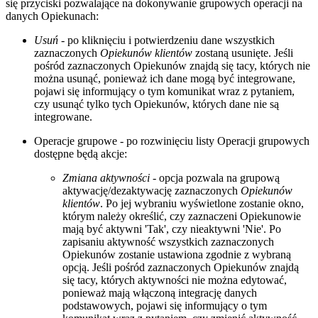
się przyciski pozwalające na dokonywanie grupowych operacji na
danych Opiekunach:
Usuń
- po kliknięciu i potwierdzeniu dane wszystkich
zaznaczonych
Opiekunów klientów
zostaną usunięte. Jeśli
pośród zaznaczonych Opiekunów znajdą się tacy, których nie
można usunąć, ponieważ ich dane mogą być integrowane,
pojawi się informujący o tym komunikat wraz z pytaniem,
czy usunąć tylko tych Opiekunów, których dane nie są
integrowane.
Operacje grupowe - po rozwinięciu listy Operacji grupowych
dostępne będą akcje:
Zmiana aktywności
- opcja pozwala na grupową
aktywację/dezaktywację zaznaczonych
Opiekunów
klientów
. Po jej wybraniu wyświetlone zostanie okno,
którym należy określić, czy zaznaczeni Opiekunowie
mają być aktywni 'Tak', czy nieaktywni 'Nie'. Po
zapisaniu aktywność wszystkich zaznaczonych
Opiekunów zostanie ustawiona zgodnie z wybraną
opcją. Jeśli pośród zaznaczonych Opiekunów znajdą
się tacy, których aktywności nie można edytować,
ponieważ mają włączoną integrację danych
podstawowych, pojawi się informujący o tym