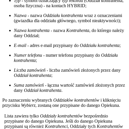
Typ
- symbol oznaczający typ rekordu (Oddział kontrahenta,
osoba fizyczna) - na kontach HYBRID;
Nazwa
- nazwa
Oddziału kontrahenta
wraz z oznaczeniami
(gwiazdka dla oddziału głównego, symbol nieaktywności);
Nazwa kontrahenta
- nazwa
Kontrahenta
, do którego należy
dany Oddział;
E-mail
- adres e-mail przypisany do
Oddziału kontrahenta
;
Numer telefonu
- numer telefonu przypisany do
Oddziału
kontrahenta
;
Liczba zamówień
- liczba zamówień złożonych przez dany
Oddział kontrahenta
;
Suma zamówień
- łączna wartość zamówień złożonych przez
dany
Oddział kontrahenta
.
Po zaznaczeniu wybranych
Oddziałów kontrahentów
i kliknięciu
przycisku
Wybierz
, zostaną one przypisane do danego Opiekuna.
Lista zawiera tylko
Oddziały kontrahentów
bezpośrednio
przypisane do danego Opiekuna. Jeśli do danego Opiekuna
przypisani są również
Kontrahenci
, Oddziały tych
Kontrahentów