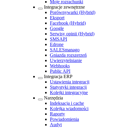
Moje rozrachunki
Integracje zewnętrzne
Porównywarki
(Hybrid)
Eksport
Facebook
(Hybrid)
Google
Serwisy opinii
(Hybrid)
SMSAPI
Edrone
SALESmanago
Gniazda rozszerzeń
Uwierzytelnianie
Webhooks
Public API
Integracja ERP
Ustawienia integracji
Statystyki integracji
Kolejki integracyjne
Narzędzia
Indeksacja i cache
Kolejka wiadomości
Raporty
Powiadomienia
Audyt