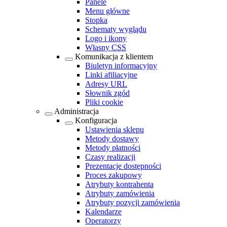
Panele
Menu główne
Stopka
Schematy wyglądu
Logo i ikony
Własny CSS
Komunikacja z klientem
Biuletyn informacyjny
Linki afiliacyjne
Adresy URL
Słownik zgód
Pliki cookie
Administracja
Konfiguracja
Ustawienia sklepu
Metody dostawy
Metody płatności
Czasy realizacji
Prezentacje dostępności
Proces zakupowy
Atrybuty kontrahenta
Atrybuty zamówienia
Atrybuty pozycji zamówienia
Kalendarze
Operatorzy