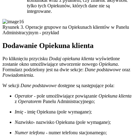
komunikat wraz z pytaniem, czy zmienić aktywność
tylko tych Opiekunów, których dane nie są
integrowane.
Rysunek 3. Operacje grupowe na Opiekunach klientów w Panelu
Administracyjnym - przykład
Dodawanie Opiekuna klienta
Po kliknięciu przycisku
Dodaj opiekuna klienta
wyświetlone
zostanie okno umożliwiające utworzenie nowego
Opiekuna
.
Formularz podzielony jest na dwie sekcje:
Dane podstawowe
oraz
Powiadomienia
.
W sekcji
Dane podstawowe
dostępne są następujące pola:
Operator
- pole umożliwiające powiązanie
Opiekuna klienta
z
Operatorem
Panelu Administracyjnego;
Imię
- imię Opiekuna (pole wymagane);
Nazwisko
- nazwisko Opiekuna (pole wymagane);
Numer telefonu
- numer telefonu stacjonarnego;