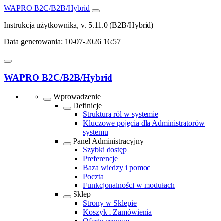
WAPRO B2C/B2B/Hybrid
Instrukcja użytkownika, v. 5.11.0
(B2B/Hybrid)
Data generowania:
10-07-2026 16:57
WAPRO B2C/B2B/Hybrid
Wprowadzenie
Definicje
Struktura ról w systemie
Kluczowe pojęcia dla Administratorów
systemu
Panel Administracyjny
Szybki dostęp
Preferencje
Baza wiedzy i pomoc
Poczta
Funkcjonalności w modułach
Sklep
Strony w Sklepie
Koszyk i Zamówienia
Oferty cenowe