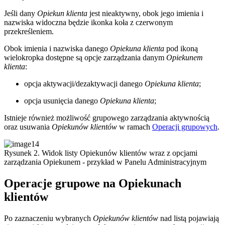
Jeśli dany
Opiekun klienta
jest nieaktywny, obok jego imienia i
nazwiska widoczna będzie ikonka koła z czerwonym
przekreśleniem.
Obok imienia i nazwiska danego
Opiekuna klienta
pod ikoną
wielokropka dostępne są opcje zarządzania danym
Opiekunem
klienta
:
opcja aktywacji/dezaktywacji danego
Opiekuna klienta
;
opcja usunięcia danego
Opiekuna klienta
;
Istnieje również możliwość grupowego zarządzania aktywnością
oraz usuwania
Opiekunów klientów
w ramach
Operacji grupowych
.
Rysunek 2. Widok listy Opiekunów klientów wraz z opcjami
zarządzania Opiekunem - przykład w Panelu Administracyjnym
Operacje grupowe na Opiekunach
klientów
Po zaznaczeniu wybranych
Opiekunów klientów
nad listą pojawiają