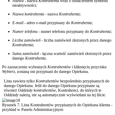
Nazwa
- nazwa
Kontrahenta
wraz z oznaczeniem symbolu
nieaktywności;
Nazwa kontrahenta
- nazwa
Kontrahenta
;
E-mail
- adres e-mail przypisany do
Kontrahenta
;
Numer telefonu
- numer telefonu przypisany do
Kontrahenta
;
Liczba zamówień
- liczba zamówień złożonych przez danego
Kontrahenta
;
Suma zamówień
- łączna wartość zamówień złożonych przez
danego
Kontrahenta
.
Po zaznaczeniu wybranych
Kontrahentów
i kliknięciu przycisku
Wybierz
, zostaną oni przypisani do danego Opiekuna.
Lista zawiera tylko
Kontrahentów
bezpośrednio przypisanych do
danego Opiekuna. Jeśli do danego Opiekuna przypisane są
również
Oddziały kontrahentów
, Kontrahenci, do których te
Oddziały
należą, nie są automatycznie wyświetlani na tej liście.
Rysunek 7. Lista Kontrahentów przypisanych do Opiekuna klienta -
przykład w Panelu Administracyjnym