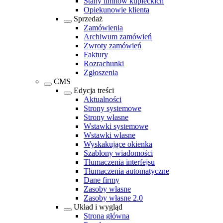
Stany limitów kupieckich
Opiekunowie klienta
Sprzedaż
Zamówienia
Archiwum zamówień
Zwroty zamówień
Faktury
Rozrachunki
Zgłoszenia
CMS
Edycja treści
Aktualności
Strony systemowe
Strony własne
Wstawki systemowe
Wstawki własne
Wyskakujące okienka
Szablony wiadomości
Tłumaczenia interfejsu
Tłumaczenia automatyczne
Dane firmy
Zasoby własne
Zasoby własne 2.0
Układ i wygląd
Strona główna