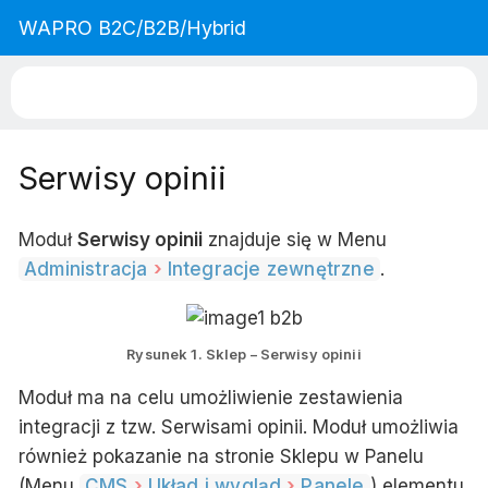
WAPRO B2C/B2B/Hybrid
Serwisy opinii
Moduł
Serwisy opinii
znajduje się w Menu
Administracja
Integracje zewnętrzne
.
Rysunek 1. Sklep – Serwisy opinii
Moduł ma na celu umożliwienie zestawienia
integracji z tzw.
Serwisami opinii
. Moduł umożliwia
również pokazanie na stronie Sklepu w
Panelu
(Menu
CMS
Układ i wygląd
Panele
) elementu