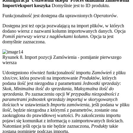
Konfiguracja
Ustawienia sklepu
Proces składania zamówienia
Import/eksport koszyka
Domyślnie jest to ID produktu.
Funkcjonalność jest dostępna dla uprawnionych
Operatorów
.
Dostępna jest też opcja pozwalającą na import plików, w których
dodano wiersz z nazwami kolumn importowanych danych. Opcja
Pomiń pierwszy wiersz z nagłówkami kolumn
. Opcja ta jest
domyślnie zaznaczona.
Rysunek 8. Import pozycji Zamówienia - pomijanie pierwszego
wiersza
Udostępniono również funkcjonalność importu
Zamówień
z pliku
xlsx/csv, która pozwoli na importowanie
Produktów
, których
podana ilość jest niezgodna z parametrami
Jednostki sprzedaży
:
Skok
,
Minimalna ilość do sprzedania
,
Maksymalna ilość do
sprzedania
. Po zaznaczeniu opcji
W przypadku niezgodności z
parametrami jednostek sprzedaży importuj w skorygowanych
ilościach
w ustawieniach
Importu zamówienia
, jeśli podana w pliku
ilość, będzie niezgodna z którymś z parametrów, zostanie ona
zaokrąglona do prawidłowej wartości. Po zakończeniu importu
pojawi się komunikat z informacją o zaimportowanych ilościach.
Natomiast jeśli opcja ta nie będzie zaznaczona,
Produkty
takie
zostaną pominięte podczas importu.