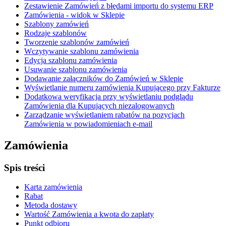
Zestawienie Zamówień z błędami importu do systemu ERP
Zamówienia - widok w Sklepie
Szablony zamówień
Rodzaje szablonów
Tworzenie szablonów zamówień
Wczytywanie szablonu zamówienia
Edycja szablonu zamówienia
Usuwanie szablonu zamówienia
Dodawanie załączników do Zamówień w Sklepie
Wyświetlanie numeru zamówienia Kupującego przy Fakturze
Dodatkowa weryfikacja przy wyświetlaniu podglądu
Zamówienia dla Kupujących niezalogowanych
Zarządzanie wyświetlaniem rabatów na pozycjach
Zamówienia w powiadomieniach e-mail
Zamówienia
Spis treści
Karta zamówienia
Rabat
Metoda dostawy
Wartość Zamówienia a kwota do zapłaty
Punkt odbioru