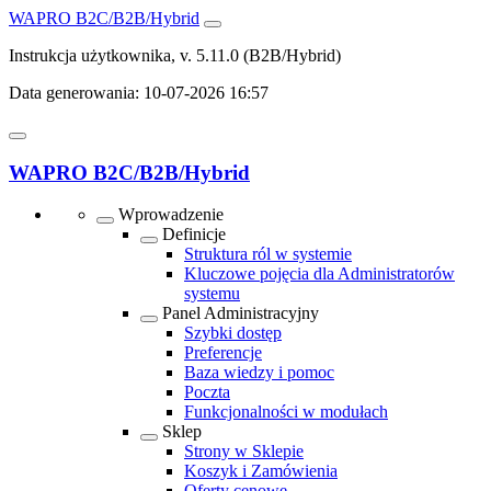
WAPRO B2C/B2B/Hybrid
Instrukcja użytkownika, v. 5.11.0
(B2B/Hybrid)
Data generowania:
10-07-2026 16:57
WAPRO B2C/B2B/Hybrid
Wprowadzenie
Definicje
Struktura ról w systemie
Kluczowe pojęcia dla Administratorów
systemu
Panel Administracyjny
Szybki dostęp
Preferencje
Baza wiedzy i pomoc
Poczta
Funkcjonalności w modułach
Sklep
Strony w Sklepie
Koszyk i Zamówienia
Oferty cenowe