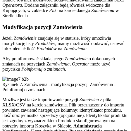
Operatora
. Dodane załączniki będą również widoczne dla
Kupujących, w zakładce
Pliki
na karcie danego
Zamówienia
w
Strefie klienta.
Modyfikacja pozycji Zamówienia
Jeżeli
Zamówienie
znajduje się w statusie, który umożliwia
modyfikację listy
Produktów
, mamy możliwość dodawać, usuwać
lub zmieniać ilość
Produktów
na
Zamówieniu
.
Aby poinformować składającego
Zamówienie
o dokonanych
zmianach na pozycjach
Zamówienia
,
Operator
może użyć
przycisku
Poinformuj o zmianach
.
Rysunek 7. Zamówienia - modyfikacja pozycji Zamówienia -
Poinformuj o zmianach
Możliwe jest także importowanie pozycji
Zamówień
z pliku
XLSX/CSV na karcie zamówienia. Plik przeznaczony do importu
powinien zawierać następujące kolumny: identyfikator produktu,
ilość oraz jednostka sprzedaży (opcjonalnie). Identyfikator produktu
jest zgodny z wyznacznikiem Produktu skonfigurowanym na
potrzeby importu Koszyka w Sklepie.
Administracja