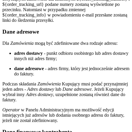
${order_tracking_url} podane numery zostaną wyświetlone po
przecinku. Natomiast w przypadku zmiennej
${order_tracking_info} w powiadomieniu e-mail przesłane zostaną
linki do śledzenia przesyłki.
Dane adresowe
Dla
Zamówienia
mogą być zdefiniowane dwa rodzaje adresu:
adres dostawy
- punkt odbioru osobistego lub adres dostawy
innych niż adres firmy;
dane adresowe
- adres firmy, który jest jednocześnie adresem
do faktury.
Podczas składania
Zamówienia
Kupujący musi podać przynajmniej
jeden adres -
Adres dostawy
lub
Dane adresowe
. Jeżeli Kupujący
wybrał inny
Adres dostawy
, uzupełnione zostaną również dane do
faktury.
Operator
w Panelu Administracyjnym ma możliwość edycji
istniejących już adresów lub dodania osobnego adresu do faktury,
jeżeli nie został zdefiniowany.
Dane finansowe kontrahenta