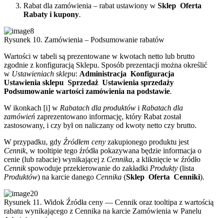
Rabat dla zamówienia – rabat ustawiony w
Sklep
Oferta
Rabaty i kupony
.
Rysunek 10. Zamówienia – Podsumowanie rabatów
Wartości w tabeli są prezentowane w kwotach netto lub brutto
zgodnie z konfiguracją Sklepu. Sposób prezentacji można określić
w
Ustawieniach sklepu
:
Administracja
Konfiguracja
Ustawienia sklepu
Sprzedaż
Ustawienia sprzedaży
Podsumowanie wartości zamówienia na podstawie
.
W ikonkach [i] w
Rabatach dla produktów
i
Rabatach dla
zamówień
zaprezentowano informację, który Rabat został
zastosowany, i czy był on naliczany od kwoty netto czy brutto.
W przypadku, gdy
Źródłem ceny
zakupionego produktu jest
Cennik
, w tooltipie tego źródła pokazywana będzie informacja o
cenie (lub rabacie) wynikającej z
Cennika
, a kliknięcie w źródło
Cennik
spowoduje przekierowanie do zakładki
Produkty
(lista
Produktów
) na karcie danego
Cennika
(
Sklep
Oferta
Cenniki
).
Rysunek 11. Widok Źródła ceny — Cennik oraz tooltipa z wartością
rabatu wynikającego z Cennika na karcie Zamówienia w Panelu