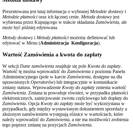
Prezentowana jest tutaj informacja o wybranej
Metodzie dostawy
i
Metodzie płatności
oraz ich łącznej cenie.
Metoda dostawy
jest
wybierana przez Kupującego w trakcie składania
Zamówienia
, ale
może być później edytowana.
Metody dostawy
i
Metody płatności
możemy definiować lub
edytować w Menu (
Administracja
Konfiguracja
).
Wartość Zamówienia a kwota do zapłaty
W sekcji
Dane zamówienia
znajduje się pole
Kwota do zapłaty
.
Wartość tę można wprowadzić do
Zamówienia
z poziomu Panelu
Administracyjnego (pole w karcie
Zamówienia
, dostępne na dla
uprawnionych
Operatorów
) lub integracyjnie w komunikacie
zmiany statusu. Wprowadzenie
Kwoty do zapłaty
zmienia wartość
Zamówienia
. Zmiana ta powoduje również, w przypadku płatności
elektronicznych, zainicjowanie zwrotu częściowego lub dopłaty do
Zamówienia
. Opcja
Kwoty do zapłaty
może być wykorzystana w
przypadkach, gdy między wystawionym dokumentem sprzedaży a
złożonym zamówieniem występują różnice w wartościach, które
należy wprowadzić do
Zamówienia
, a nie ma możliwości zrobienia
tego poprzez zmianę na pozycjach
Zamówienia
.