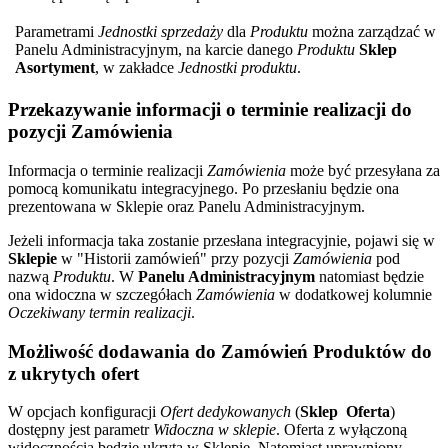
Parametrami
Jednostki sprzedaży
dla
Produktu
można zarządzać w
Panelu Administracyjnym, na karcie danego
Produktu
Sklep
Asortyment
, w zakładce
Jednostki produktu
.
Przekazywanie informacji o terminie realizacji do
pozycji Zamówienia
Informacja o terminie realizacji
Zamówienia
może być przesyłana za
pomocą komunikatu integracyjnego. Po przesłaniu będzie ona
prezentowana w Sklepie oraz Panelu Administracyjnym.
Jeżeli informacja taka zostanie przesłana integracyjnie, pojawi się w
Sklepie
w "Historii zamówień" przy pozycji
Zamówienia
pod
nazwą
Produktu
. W
Panelu Administracyjnym
natomiast będzie
ona widoczna w szczegółach
Zamówienia
w dodatkowej kolumnie
Oczekiwany termin realizacji
.
Możliwość dodawania do Zamówień Produktów do
z ukrytych ofert
W opcjach konfiguracji
Ofert dedykowanych
(
Sklep
Oferta
)
dostępny jest parametr
Widoczna w sklepie
. Oferta z wyłączoną
widocznością będzie ukryta w Sklepie. Natomiast uprawniony