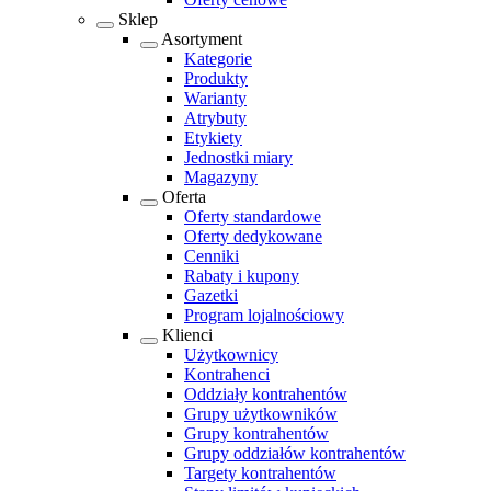
Sklep
Asortyment
Kategorie
Produkty
Warianty
Atrybuty
Etykiety
Jednostki miary
Magazyny
Oferta
Oferty standardowe
Oferty dedykowane
Cenniki
Rabaty i kupony
Gazetki
Program lojalnościowy
Klienci
Użytkownicy
Kontrahenci
Oddziały kontrahentów
Grupy użytkowników
Grupy kontrahentów
Grupy oddziałów kontrahentów
Targety kontrahentów