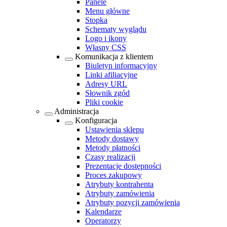
Panele
Menu główne
Stopka
Schematy wyglądu
Logo i ikony
Własny CSS
Komunikacja z klientem
Biuletyn informacyjny
Linki afiliacyjne
Adresy URL
Słownik zgód
Pliki cookie
Administracja
Konfiguracja
Ustawienia sklepu
Metody dostawy
Metody płatności
Czasy realizacji
Prezentacje dostępności
Proces zakupowy
Atrybuty kontrahenta
Atrybuty zamówienia
Atrybuty pozycji zamówienia
Kalendarze
Operatorzy