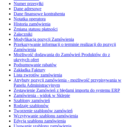
Numer przesyłki
Dane adresowe
Dane finansowe kontrahenta
Notatka operatora
Historia zamówienia
Zmiana statusu płatności
Załączniki
Modyfikacja pozycji Zamówienia
Przekazywanie informacji o terminie realizacji do pozycji
Zamówienia
Możliwość dodawania do Zamówień Produktów do z
ukrytych ofert
Podsumowanie rabatów
Zakładka Faktury
Lista zwrotów zamówienia
Atrybuty pozycji zamówienia - możliwość przypisywania w
Panelu Administracyjnym
Zestawienie Zamówień z błędami importu do systemu ERP
Zamówienia - widok w Sklepie
Szablony zamówień
Rodzaje szablonów
Tworzenie szablonów zamówień
Wczytywanie szablonu zamówienia
Edycja szablonu zamówienia
Usuwanie szablonu zamówienia