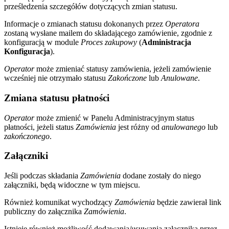
prześledzenia szczegółów dotyczących zmian statusu.
Informacje o zmianach statusu dokonanych przez
Operatora
zostaną wysłane mailem do składającego zamówienie, zgodnie z
konfiguracją w module
Proces zakupowy
(
Administracja
Konfiguracja
).
Operator
może zmieniać statusy zamówienia, jeżeli zamówienie
wcześniej nie otrzymało statusu
Zakończone
lub
Anulowane
.
Zmiana statusu płatności
Operator
może zmienić w Panelu Administracyjnym status
płatności, jeżeli status
Zamówienia
jest różny od
anulowanego
lub
zakończonego
.
Załączniki
Jeśli podczas składania
Zamówienia
dodane zostały do niego
załączniki, będą widoczne w tym miejscu.
Również komunikat wychodzący
Zamówienia
będzie zawierał link
publiczny do załącznika
Zamówienia
.
Istnieje również możliwość dodawania/usuwania załącznika przez