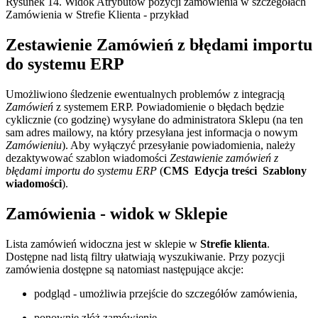
Rysunek 14. Widok Atrybutów pozycji zamówienia w szczegółach
Zamówienia w Strefie Klienta - przykład
Zestawienie Zamówień z błędami importu
do systemu ERP
Umożliwiono śledzenie ewentualnych problemów z integracją
Zamówień
z systemem ERP. Powiadomienie o błędach będzie
cyklicznie (co godzinę) wysyłane do administratora Sklepu (na ten
sam adres mailowy, na który przesyłana jest informacja o nowym
Zamówieniu
). Aby wyłączyć przesyłanie powiadomienia, należy
dezaktywować szablon wiadomości
Zestawienie zamówień z
błędami importu do systemu ERP
(
CMS
Edycja treści
Szablony
wiadomości
).
Zamówienia - widok w Sklepie
Lista zamówień widoczna jest w sklepie w
Strefie klienta
.
Dostępne nad listą filtry ułatwiają wyszukiwanie. Przy pozycji
zamówienia dostępne są natomiast następujące akcje:
podgląd - umożliwia przejście do szczegółów zamówienia,
ponownie złóż zamówienie,