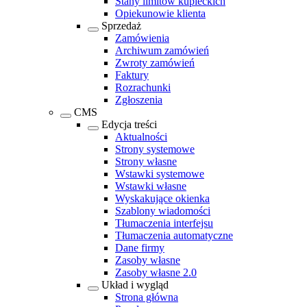
Stany limitów kupieckich
Opiekunowie klienta
Sprzedaż
Zamówienia
Archiwum zamówień
Zwroty zamówień
Faktury
Rozrachunki
Zgłoszenia
CMS
Edycja treści
Aktualności
Strony systemowe
Strony własne
Wstawki systemowe
Wstawki własne
Wyskakujące okienka
Szablony wiadomości
Tłumaczenia interfejsu
Tłumaczenia automatyczne
Dane firmy
Zasoby własne
Zasoby własne 2.0
Układ i wygląd
Strona główna