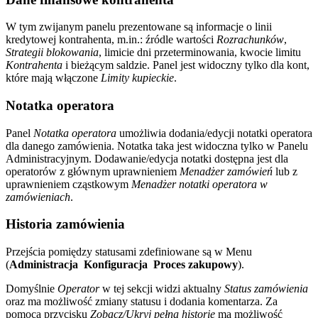
W tym zwijanym panelu prezentowane są informacje o linii
kredytowej kontrahenta, m.in.: źródle wartości
Rozrachunków
,
Strategii blokowania
, limicie dni przeterminowania, kwocie limitu
Kontrahenta
i bieżącym saldzie. Panel jest widoczny tylko dla kont,
które mają włączone
Limity kupieckie
.
Notatka operatora
Panel
Notatka operatora
umożliwia dodania/edycji notatki operatora
dla danego zamówienia. Notatka taka jest widoczna tylko w Panelu
Administracyjnym. Dodawanie/edycja notatki dostępna jest dla
operatorów z głównym uprawnieniem
Menadżer zamówień
lub z
uprawnieniem cząstkowym
Menadżer notatki operatora w
zamówieniach
.
Historia zamówienia
Przejścia pomiędzy statusami zdefiniowane są w Menu
(
Administracja
Konfiguracja
Proces zakupowy
).
Domyślnie
Operator
w tej sekcji widzi aktualny
Status zamówienia
oraz ma możliwość zmiany statusu i dodania komentarza. Za
pomocą przycisku
Zobacz/Ukryj pełną historię
ma możliwość