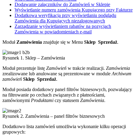
Dodawanie załączników do Zamówień w Sklepie
Wyświetlanie numeru zamówienia Kupującego przy Fakturze
Dodatkowa weryfikacja przy wyświetlaniu podglądu
Zamówienia dla Kupujących niezalogowanych
Zarządzanie wyświetlaniem rabatów na pozycjach
Zamówienia w powiadomieniach e-mail
Moduł
Zamówienia
znajduje się w Menu
Sklep
Sprzedaż
.
Rysunek 1. Sklep – Zamówienia
Moduł prezentuje listę
Zamówień
w trakcie realizacji.
Zamówienia
zrealizowane lub anulowane są prezentowane w module
Archiwum
zamówień
Sklep
Sprzedaż
.
Moduł posiada dodatkowy panel filtrów biznesowych, pozwalający
na filtrowanie po cechach związanych z płatnościami,
zamówionymi
Produktami
czy statusem
Zamówienia
.
Rysunek 2. Zamówienia – panel filtrów biznesowych
Dodatkowo lista zamówień umożliwia wykonanie kilku operacji
grupowych: