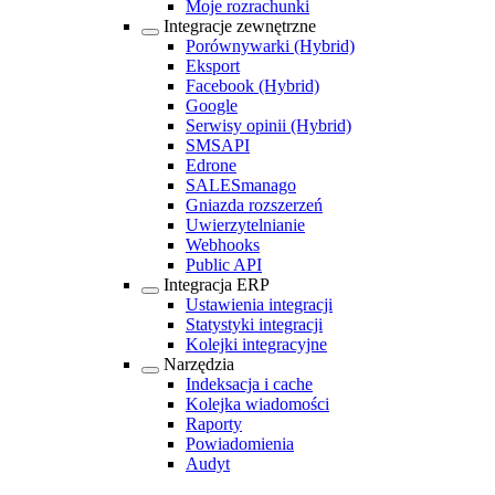
Moje rozrachunki
Integracje zewnętrzne
Porównywarki
(Hybrid)
Eksport
Facebook
(Hybrid)
Google
Serwisy opinii
(Hybrid)
SMSAPI
Edrone
SALESmanago
Gniazda rozszerzeń
Uwierzytelnianie
Webhooks
Public API
Integracja ERP
Ustawienia integracji
Statystyki integracji
Kolejki integracyjne
Narzędzia
Indeksacja i cache
Kolejka wiadomości
Raporty
Powiadomienia
Audyt