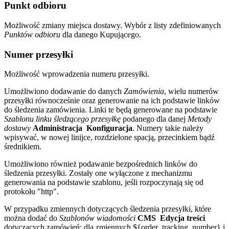
Punkt odbioru
Możliwość zmiany miejsca dostawy. Wybór z listy zdefiniowanych
Punktów odbioru
dla danego Kupującego.
Numer przesyłki
Możliwość wprowadzenia numeru przesyłki.
Umożliwiono dodawanie do danych
Zamówienia
, wielu numerów
przesyłki równocześnie oraz generowanie na ich podstawie linków
do śledzenia zamówienia. Linki te będą generowane na podstawie
Szablonu linku śledzącego przesyłkę
podanego dla danej
Metody
dostawy
Administracja
Konfiguracja
. Numery takie należy
wpisywać, w nowej linijce, rozdzielone spacją, przecinkiem bądź
średnikiem.
Umożliwiono również podawanie bezpośrednich linków do
śledzenia przesyłki. Zostały one wyłączone z mechanizmu
generowania na podstawie szablonu, jeśli rozpoczynają się od
protokołu "http".
W przypadku zmiennych dotyczących śledzenia przesyłki, które
można dodać do
Szablonów wiadomości
CMS
Edycja treści
dotyczących zamówień: dla zmiennych ${order_tracking_number} i