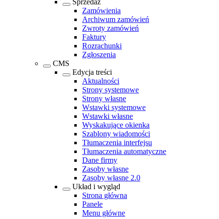
Sprzedaż
Zamówienia
Archiwum zamówień
Zwroty zamówień
Faktury
Rozrachunki
Zgłoszenia
CMS
Edycja treści
Aktualności
Strony systemowe
Strony własne
Wstawki systemowe
Wstawki własne
Wyskakujące okienka
Szablony wiadomości
Tłumaczenia interfejsu
Tłumaczenia automatyczne
Dane firmy
Zasoby własne
Zasoby własne 2.0
Układ i wygląd
Strona główna
Panele
Menu główne