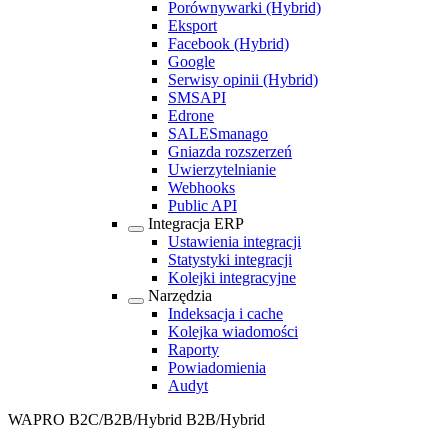
Porównywarki
(Hybrid)
Eksport
Facebook
(Hybrid)
Google
Serwisy opinii
(Hybrid)
SMSAPI
Edrone
SALESmanago
Gniazda rozszerzeń
Uwierzytelnianie
Webhooks
Public API
Integracja ERP
Ustawienia integracji
Statystyki integracji
Kolejki integracyjne
Narzędzia
Indeksacja i cache
Kolejka wiadomości
Raporty
Powiadomienia
Audyt
WAPRO B2C/B2B/Hybrid
B2B/Hybrid