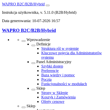
WAPRO B2C/B2B/Hybrid
Instrukcja użytkownika, v. 5.11.0
(B2B/Hybrid)
Data generowania:
10-07-2026 16:57
WAPRO B2C/B2B/Hybrid
Wprowadzenie
Definicje
Struktura ról w systemie
Kluczowe pojęcia dla Administratorów
systemu
Panel Administracyjny
Szybki dostęp
Preferencje
Baza wiedzy i pomoc
Poczta
Funkcjonalności w modułach
Sklep
Strony w Sklepie
Koszyk i Zamówienia
Oferty cenowe
Sklep