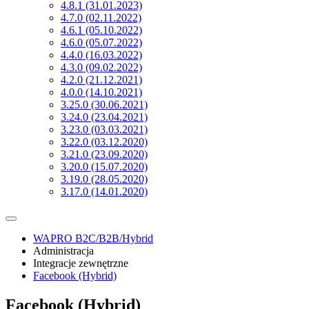
4.8.1 (31.01.2023)
4.7.0 (02.11.2022)
4.6.1 (05.10.2022)
4.6.0 (05.07.2022)
4.4.0 (16.03.2022)
4.3.0 (09.02.2022)
4.2.0 (21.12.2021)
4.0.0 (14.10.2021)
3.25.0 (30.06.2021)
3.24.0 (23.04.2021)
3.23.0 (03.03.2021)
3.22.0 (03.12.2020)
3.21.0 (23.09.2020)
3.20.0 (15.07.2020)
3.19.0 (28.05.2020)
3.17.0 (14.01.2020)
WAPRO B2C/B2B/Hybrid
Administracja
Integracje zewnętrzne
Facebook
(Hybrid)
Facebook
(Hybrid)