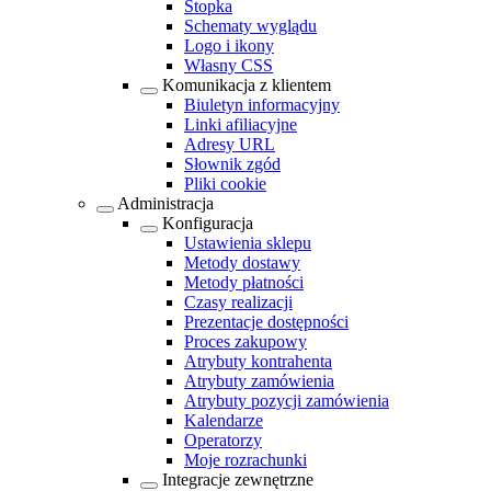
Stopka
Schematy wyglądu
Logo i ikony
Własny CSS
Komunikacja z klientem
Biuletyn informacyjny
Linki afiliacyjne
Adresy URL
Słownik zgód
Pliki cookie
Administracja
Konfiguracja
Ustawienia sklepu
Metody dostawy
Metody płatności
Czasy realizacji
Prezentacje dostępności
Proces zakupowy
Atrybuty kontrahenta
Atrybuty zamówienia
Atrybuty pozycji zamówienia
Kalendarze
Operatorzy
Moje rozrachunki
Integracje zewnętrzne